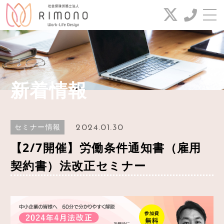
お問い合わせ
電話番号
新着情報
042-649-2385
新着(セミナー)情報
2024.01.30
セミナー情報
FAX番号
代表コラム
【2/7開催】労働条件通知書（雇用
042-649-2386
業務案内
契約書）法改正セミナー
給与代行サービス
お問い合わせ