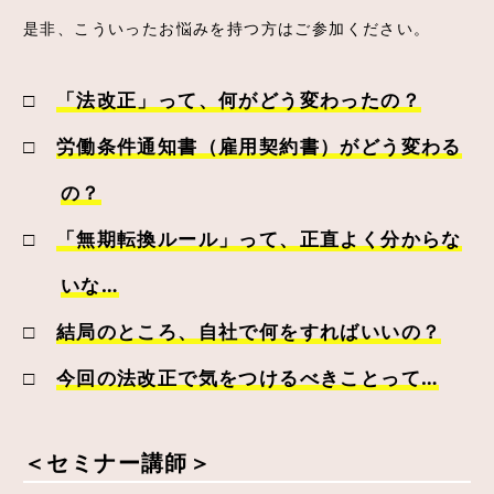
是非、こういったお悩みを持つ方はご参加ください。
□
「法改正」って、何がどう変わったの？
□
労働条件通知書（雇用契約書）がどう変わる
の？
□
「無期転換ルール」って、正直よく分からな
いな…
□
結局のところ、自社で何をすればいいの？
□
今回の法改正で気をつけるべきことって…
＜セミナー講師＞