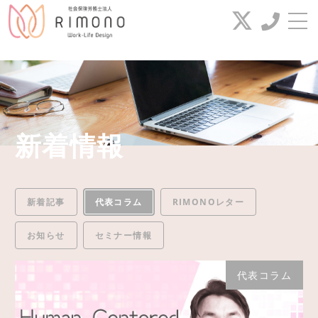
string(15) "代表コラム"
お問い合わせ
電話番号
042-649-2385
新着情報
新着(セミナー)情報
FAX番号
代表コラム
新着記事
代表コラム
RIMONOレター
042-649-2386
業務案内
お知らせ
セミナー情報
給与代行サービス
代表コラム
お問い合わせ