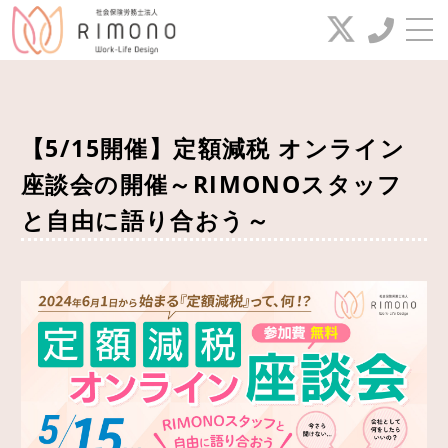
お問い合わせ
【5/15開催】定額減税 オンライン
電話番号
座談会の開催～RIMONOスタッフ
042-649-2385
と自由に語り合おう～
新着(セミナー)情報
FAX番号
代表コラム
042-649-2386
業務案内
給与代行サービス
お問い合わせ