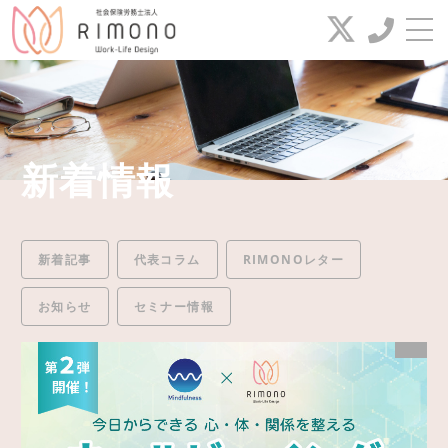
お問い合わせ
電話番号
新着情報
042-649-2385
新着(セミナー)情報
FAX番号
新着記事
代表コラム
RIMONOレター
代表コラム
お知らせ
セミナー情報
042-649-2386
業務案内
給与代行サービス
お問い合わせ